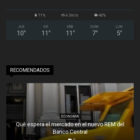
71%
6.3m/s
40%
JUE
VIE
SÁB
DOM
LUN
10
°
11
°
11
°
7
°
5
°
RECOMENDADOS
ECONOMÍA
Qué espera el mercado en el nuevo REM del
Banco Central
0