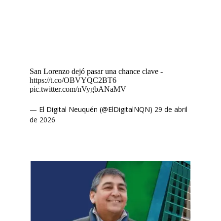
San Lorenzo dejó pasar una chance clave -
https://t.co/OBVYQC2BT6
pic.twitter.com/nVygbANaMV
— El Digital Neuquén (@ElDigitalNQN)
29 de abril
de 2026