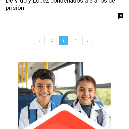
De Vido y López condenados a 5 años de
prisión
0
2
3
4