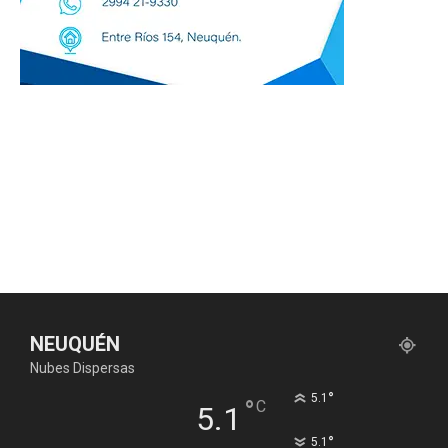
NEUQUÉN
Nubes Dispersas
°
5.1
°
C
5.1
°
5.1