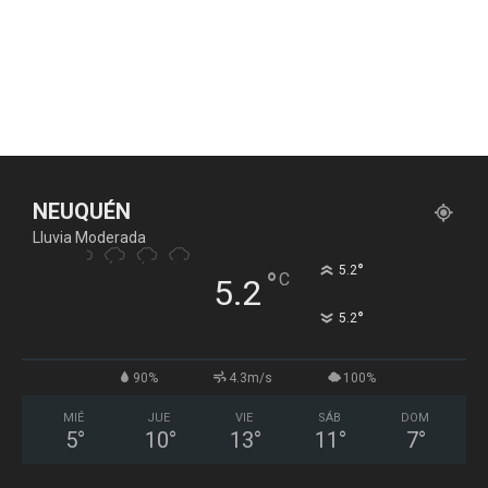
NEUQUÉN
Lluvia Moderada
°
5.2
°
C
5.2
°
5.2
90%
4.3m/s
100%
MIÉ
JUE
VIE
SÁB
DOM
5
°
10
°
13
°
11
°
7
°