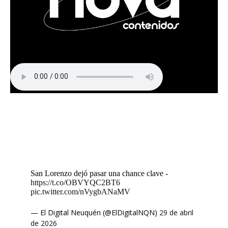
San Lorenzo dejó pasar una chance clave -
https://t.co/OBVYQC2BT6
pic.twitter.com/nVygbANaMV
— El Digital Neuquén (@ElDigitalNQN)
29 de abril
de 2026