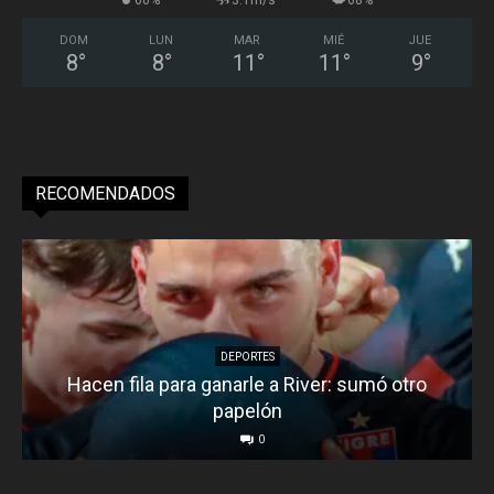
DOM
LUN
MAR
MIÉ
JUE
8
°
8
°
11
°
11
°
9
°
RECOMENDADOS
DEPORTES
Hacen fila para ganarle a River: sumó otro
papelón
0