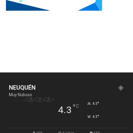
NEUQUÉN
Muy Nuboso
°
4.3
°
C
4.3
°
4.3
60%
3.1m/s
68%