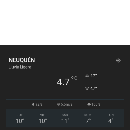
NEUQUÉN
Lluvia Ligera
°
4.7
°
C
4.7
°
4.7
92%
5.5m/s
100%
JUE
VIE
SÁB
DOM
LUN
10
°
10
°
11
°
7
°
4
°