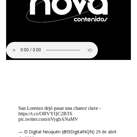
San Lorenzo dejó pasar una chance clave -
https://t.co/OBVYQC2BT6
pic.twitter.com/nVygbANaMV
— El Digital Neuquén (@ElDigitalNQN)
29 de abril