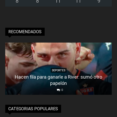
8
°
8
°
11
°
11
°
9
°
RECOMENDADOS
DEPORTES
Hacen fila para ganarle a River: sumó otro
papelón
0
CATEGORIAS POPULARES