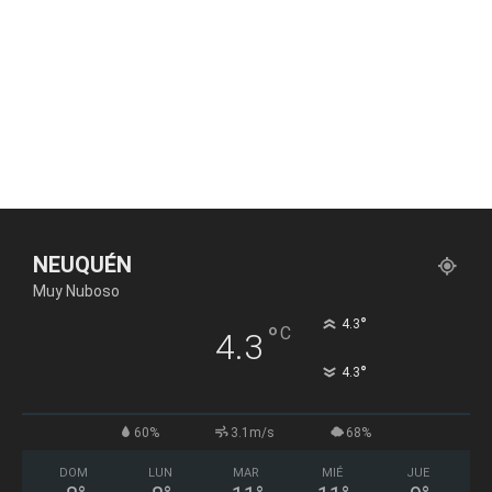
NEUQUÉN
Muy Nuboso
°
4.3
°
C
4.3
°
4.3
60%
3.1m/s
68%
DOM
LUN
MAR
MIÉ
JUE