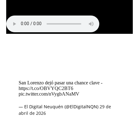
San Lorenzo dejó pasar una chance clave -
https://t.co/OBVYQC2BT6
pic.twitter.com/nVygbANaMV
— El Digital Neuquén (@ElDigitalNQN)
29 de
abril de 2026