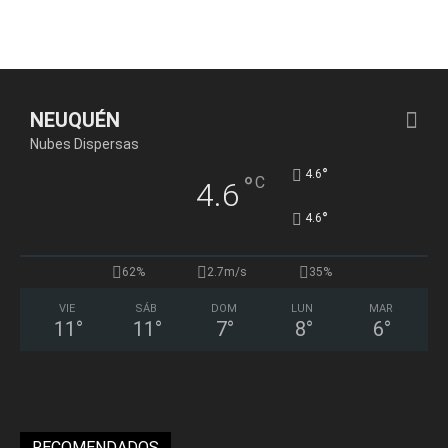
NEUQUÉN
Nubes Dispersas
°
4.6
°
C
4.6
°
4.6
62%
2.7m/s
35%
VIE
SÁB
DOM
LUN
MAR
11
°
11
°
7
°
8
°
6
°
RECOMENDADOS