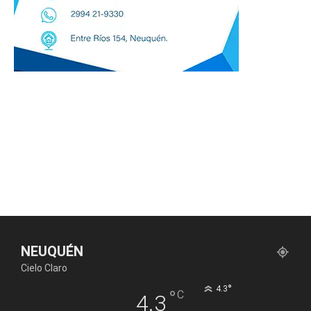
NEUQUÉN
Cielo Claro
°
4.3
°
C
4.3