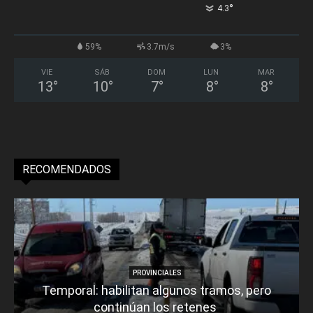
°
4.3
59%
3.7m/s
3%
VIE
SÁB
DOM
LUN
MAR
13
°
10
°
7
°
8
°
8
°
RECOMENDADOS
PROVINCIALES
Temporal: habilitan algunos tramos, pero
continúan los retenes