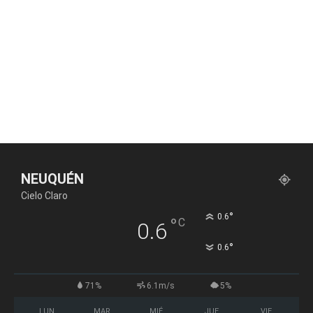
NEUQUÉN
Cielo Claro
°
0.6
°
C
0.6
°
0.6
71%
6.1m/s
5%
LUN
MAR
MIÉ
JUE
VIE