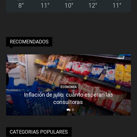
8
°
11
°
10
°
12
°
11
°
RECOMENDADOS
ECONOMÍA
Inflación de julio: cuánto esperan las
consultoras
0
CATEGORIAS POPULARES