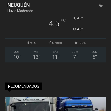
NEUQUÉN
Lluvia Moderada
°
4.5
°
C
4.5
°
4.5
91%
5.7m/s
100%
JUE
VIE
SÁB
DOM
LUN
10
°
13
°
11
°
7
°
5
°
RECOMENDADOS