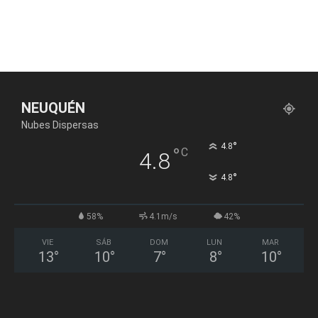
NEUQUÉN
Nubes Dispersas
°
4.8
°
C
4.8
°
4.8
58%
4.1m/s
42%
VIE
SÁB
DOM
LUN
MAR
13
°
10
°
7
°
8
°
10
°