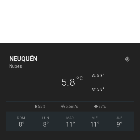
NEUQUÉN
Nubes
°
5.8
°
C
5.8
°
5.8
55%
5.5m/s
97%
DOM
LUN
MAR
MIÉ
JUE
8
°
8
°
11
°
11
°
9
°