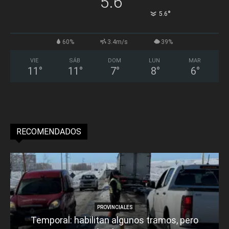
5.6
°
5.6
60%
3.4m/s
39%
VIE
SÁB
DOM
LUN
MAR
11
°
11
°
7
°
8
°
6
°
RECOMENDADOS
PROVINCIALES
Temporal: habilitan algunos tramos, pero