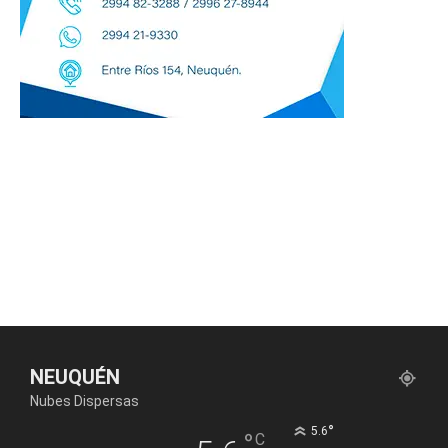
NEUQUÉN
Nubes Dispersas
°
5.6
°
C