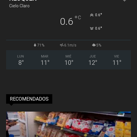
Cielo Claro
°
0.6
°
C
0.6
°
0.6
71%
6.1m/s
5%
LUN
MAR
MIÉ
JUE
VIE
8
°
11
°
10
°
12
°
11
°
RECOMENDADOS