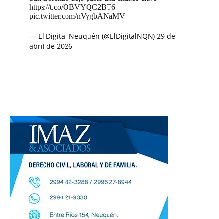
https://t.co/OBVYQC2BT6
pic.twitter.com/nVygbANaMV
— El Digital Neuquén (@ElDigitalNQN)
29 de
abril de 2026