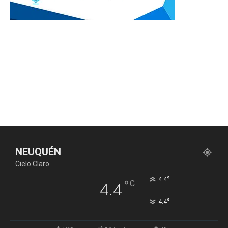
NEUQUÉN
Cielo Claro
°
4.4
°
C
4.4
°
4.4