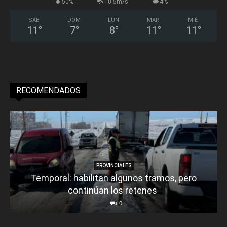
50%
10.5m/s
4%
SÁB
DOM
LUN
MAR
MIÉ
11
°
7
°
8
°
11
°
11
°
RECOMENDADOS
PROVINCIALES
Temporal: habilitan algunos tramos, pero
continúan los retenes
0