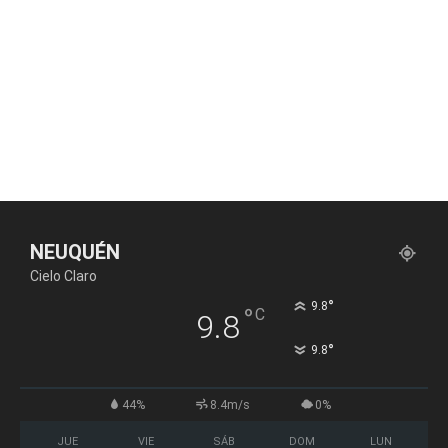
NEUQUÉN
Cielo Claro
°
9.8
°
C
9.8
°
9.8
44%
8.4m/s
0%
JUE
VIE
SÁB
DOM
LUN