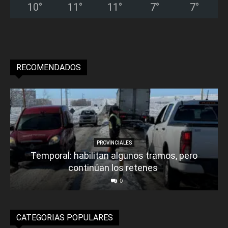
10
°
11
°
11
°
7
°
7
°
RECOMENDADOS
PROVINCIALES
Temporal: habilitan algunos tramos, pero
continúan los retenes
0
CATEGORIAS POPULARES