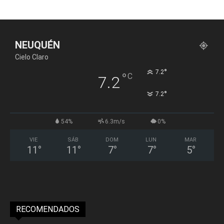
NEUQUÉN
Cielo Claro
°
7.2
°
C
7.2
°
7.2
54%
6.3m/s
0%
VIE
SÁB
DOM
LUN
MAR
11
°
11
°
7
°
7
°
5
°
RECOMENDADOS