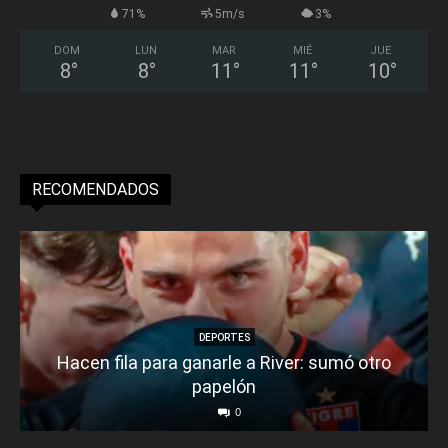
71%
5m/s
3%
DOM
LUN
MAR
MIÉ
JUE
8
°
8
°
11
°
11
°
10
°
RECOMENDADOS
DEPORTES
Hacen fila para ganarle a River: sumó otro
papelón
0