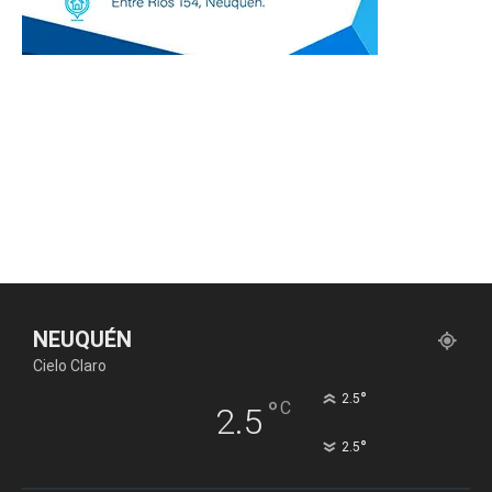
NEUQUÉN
Cielo Claro
°
2.5
°
C
2.5
°
2.5