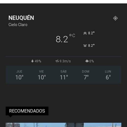
NEUQUÉN
Cielo Claro
°
8.2
°
C
8.2
°
8.2
49%
9.3m/s
0%
JUE
VIE
SÁB
DOM
LUN
10
°
10
°
11
°
7
°
6
°
RECOMENDADOS