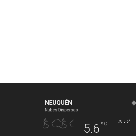
NEUQUÉN
Nubes Dispersas
°
5.6
°
C
5.6