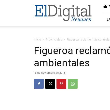
El
5
Digital
Neuquen
L
Inicio
Provinciales
Figueroa reclamó más controle
Figueroa reclam
ambientales
5 de noviembre de 2018