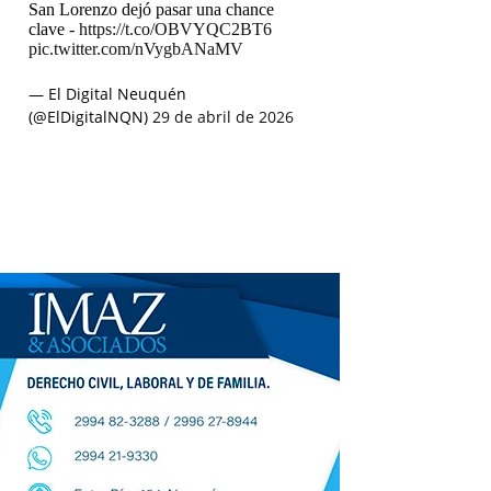
San Lorenzo dejó pasar una chance
clave -
https://t.co/OBVYQC2BT6
pic.twitter.com/nVygbANaMV
— El Digital Neuquén
(@ElDigitalNQN)
29 de abril de 2026