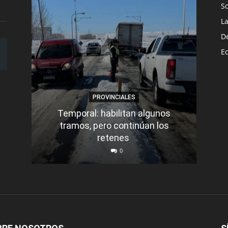
S
L
D
E
PROVINCIALES
Temporal: habilitan algunos
tramos, pero continúan los
Q
retenes
nu
0