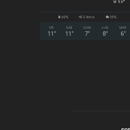
°
5.6
60%
3.4m/s
39%
VIE
SÁB
DOM
LUN
MAR
11
°
11
°
7
°
8
°
6
°