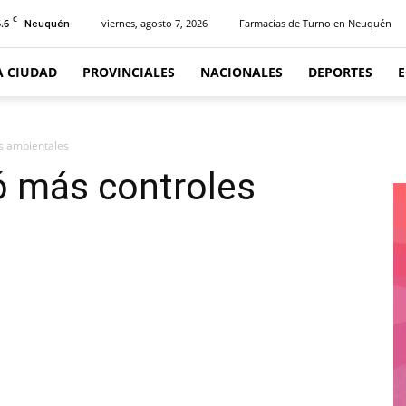
C
.6
viernes, agosto 7, 2026
Farmacias de Turno en Neuquén
Neuquén
A CIUDAD
PROVINCIALES
NACIONALES
DEPORTES
s ambientales
ó más controles