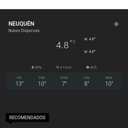
NEUQUÉN
Nubes Dispersas
°
4.8
°
C
4.8
°
4.8
58%
4.1m/s
42%
VIE
SÁB
DOM
LUN
MAR
13
°
10
°
7
°
8
°
10
°
RECOMENDADOS