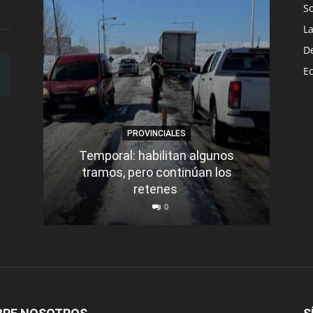
S
L
D
E
PROVINCIALES
Temporal: habilitan algunos
tramos, pero continúan los
Q
retenes
nu
0