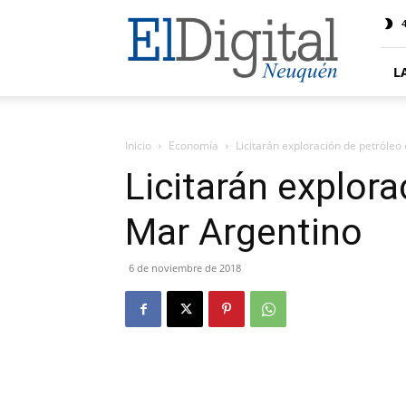
El
4
Digital
Neuquen
L
Inicio
Economía
Licitarán exploración de petróleo
Licitarán explora
Mar Argentino
6 de noviembre de 2018