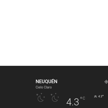
NEUQUÉN
Cielo Claro
°
4.3
°
C
4.3