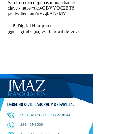
San Lorenzo dejó pasar una chance
clave -
https://t.co/OBVYQC2BT6
pic.twitter.com/nVygbANaMV
— El Digital Neuquén
(@ElDigitalNQN)
29 de abril de 2026