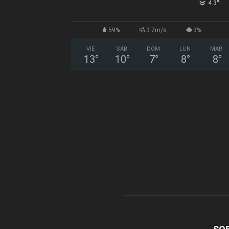
°
4.3
59%
3.7m/s
3%
VIE
SÁB
DOM
LUN
MAR
13
°
10
°
7
°
8
°
8
°