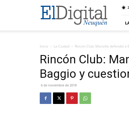
El
Digital
Neuquen
L
Inicio
La Ciudad
Rincón Club: Mansilla defendió a 
Rincón Club: Man
Baggio y cuestio
6 de noviembre de 2018