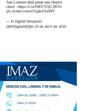
San Lorenzo dejó pasar una chance
clave -
https://t.co/OBVYQC2BT6
pic.twitter.com/nVygbANaMV
— El Digital Neuquén
(@ElDigitalNQN)
29 de abril de 2026