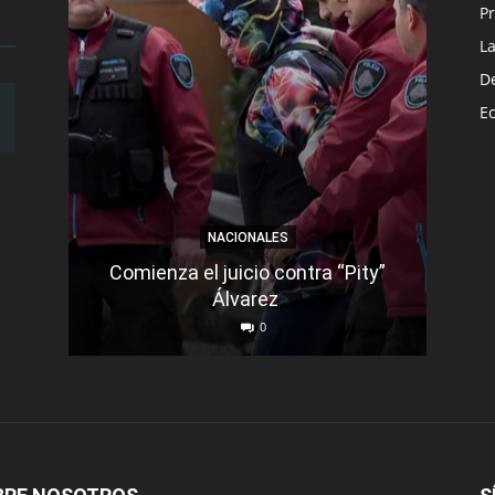
Pr
L
D
E
NACIONALES
Comienza el juicio contra “Pity”
Un m
Álvarez
d
0