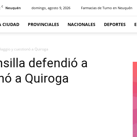
C
2
domingo, agosto 9, 2026
Farmacias de Turno en Neuquén
Neuquén
A CIUDAD
PROVINCIALES
NACIONALES
DEPORTES
Baggio y cuestionó a Quiroga
silla defendió a
nó a Quiroga