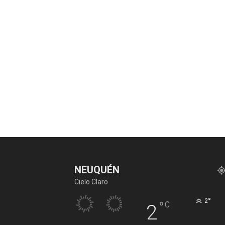
NEUQUÉN
Cielo Claro
°
2
°
C
2