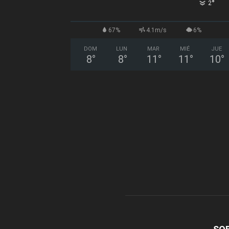
°
2
67%
4.1m/s
6%
DOM
LUN
MAR
MIÉ
JUE
8
°
8
°
11
°
11
°
10
°