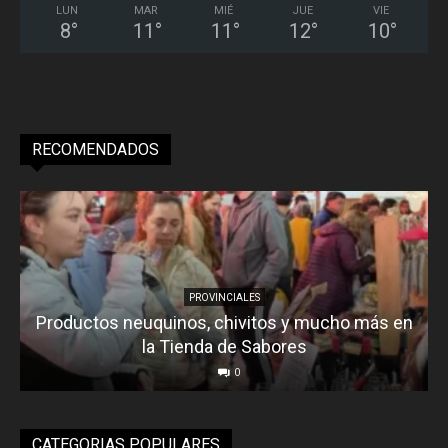
LUN
MAR
MIÉ
JUE
VIE
8
°
11
°
11
°
12
°
10
°
RECOMENDADOS
PROVINCIALES
Productos neuquinos, chivitos y mucho más en
la Tienda de Sabores
0
CATEGORIAS POPULARES