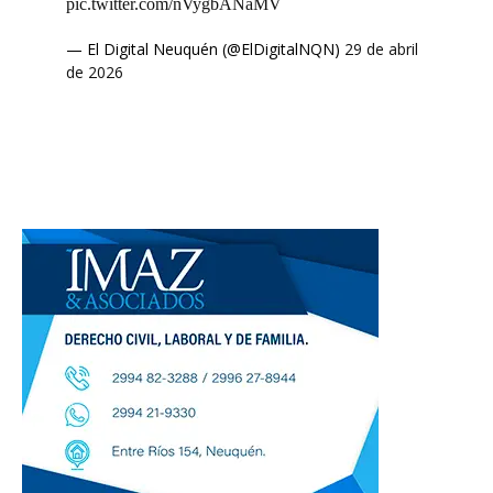
pic.twitter.com/nVygbANaMV
— El Digital Neuquén (@ElDigitalNQN)
29 de abril
de 2026