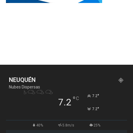
NEUQUÉN
Nubes Dispersas
°
7.2
°
C
7.2
°
7.2
40%
5.8m/s
25%