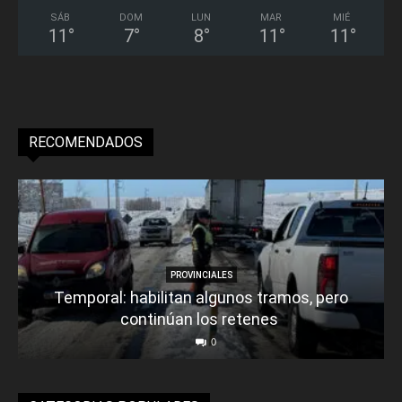
SÁB
DOM
LUN
MAR
MIÉ
11
°
7
°
8
°
11
°
11
°
RECOMENDADOS
PROVINCIALES
Temporal: habilitan algunos tramos, pero
continúan los retenes
0