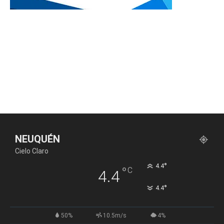
NEUQUÉN
Cielo Claro
°
4.4
°
C
4.4
°
4.4
50%
10.5m/s
4%