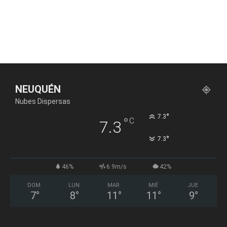
NEUQUÉN
Nubes Dispersas
°
7.3
°
C
7.3
°
7.3
46%
6.9m/s
42%
DOM
LUN
MAR
MIÉ
JUE
7
°
8
°
11
°
11
°
9
°