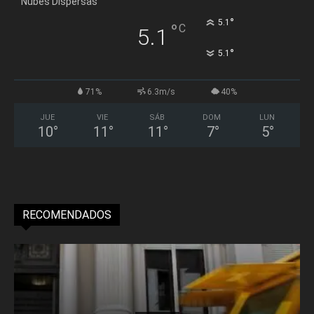
Nubes Dispersas
°
5.1
°
C
5.1
°
5.1
71%
6.3m/s
40%
JUE
VIE
SÁB
DOM
LUN
10
°
11
°
11
°
7
°
5
°
RECOMENDADOS