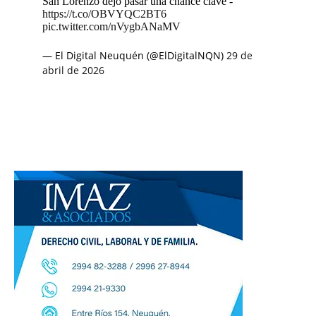
San Lorenzo dejó pasar una chance clave -
https://t.co/OBVYQC2BT6
pic.twitter.com/nVygbANaMV
— El Digital Neuquén (@ElDigitalNQN)
29 de
abril de 2026