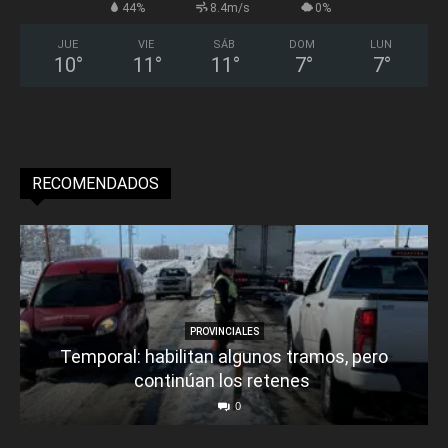
44%
8.4m/s
0%
JUE
VIE
SÁB
DOM
LUN
10
°
11
°
11
°
7
°
7
°
RECOMENDADOS
PROVINCIALES
Temporal: habilitan algunos tramos, pero
continúan los retenes
0