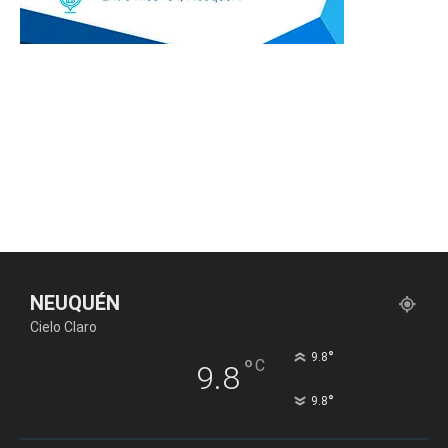
NEUQUÉN
Cielo Claro
°
9.8
°
C
9.8
°
9.8