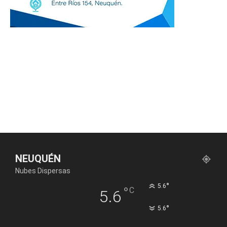
NEUQUÉN
Nubes Dispersas
°
5.6
°
C
5.6
°
5.6