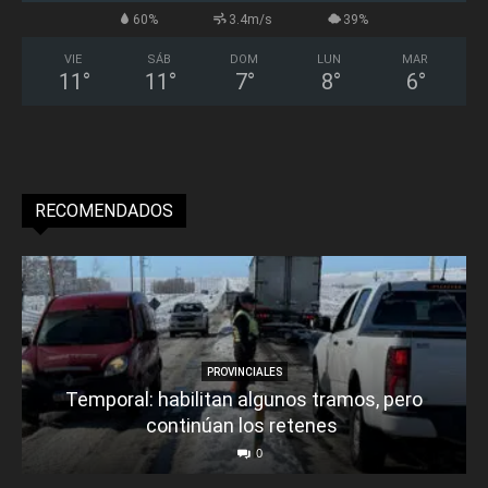
60%
3.4m/s
39%
VIE
SÁB
DOM
LUN
MAR
11
°
11
°
7
°
8
°
6
°
RECOMENDADOS
PROVINCIALES
Temporal: habilitan algunos tramos, pero
continúan los retenes
0