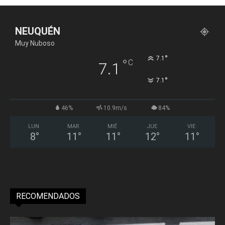
NEUQUÉN
Muy Nuboso
°
7.1
°
C
7.1
°
7.1
46%
10.9m/s
84%
LUN
MAR
MIÉ
JUE
VIE
8
°
11
°
11
°
12
°
11
°
RECOMENDADOS