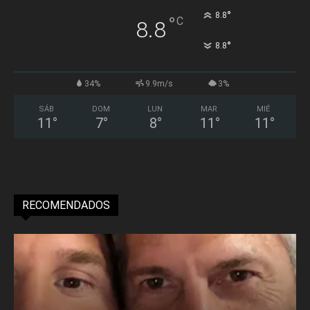
°
8.8
°
C
8.8
°
8.8
34%
9.9m/s
3%
SÁB
DOM
LUN
MAR
MIÉ
11
°
7
°
8
°
11
°
11
°
RECOMENDADOS