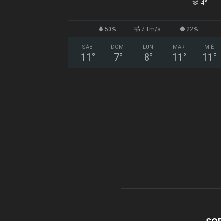
°
4
50%
7.1m/s
22%
SÁB
DOM
LUN
MAR
MIÉ
11
°
7
°
8
°
11
°
11
°