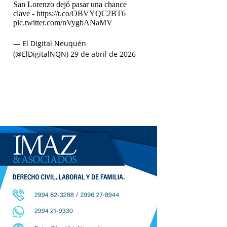
San Lorenzo dejó pasar una chance
clave -
https://t.co/OBVYQC2BT6
pic.twitter.com/nVygbANaMV
— El Digital Neuquén
(@ElDigitalNQN)
29 de abril de 2026