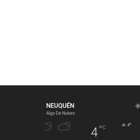
NEUQUÉN
Algo De Nubes
°
4
°
C
4