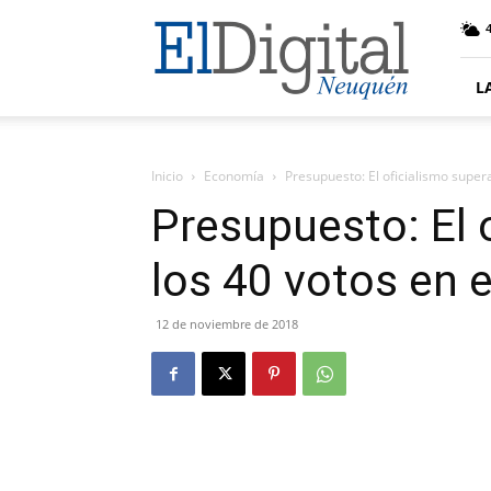
El
Digital
Neuquen
L
Inicio
Economía
Presupuesto: El oficialismo super
Presupuesto: El 
los 40 votos en 
12 de noviembre de 2018