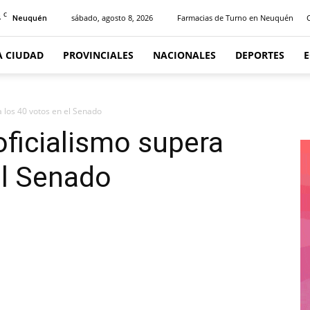
C
4
sábado, agosto 8, 2026
Farmacias de Turno en Neuquén
Neuquén
A CIUDAD
PROVINCIALES
NACIONALES
DEPORTES
a los 40 votos en el Senado
oficialismo supera
el Senado