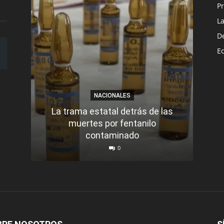
Pr
L
D
E
NACIONALES
La trama estatal detrás de las
T
muertes por fentanilo
contaminado
0