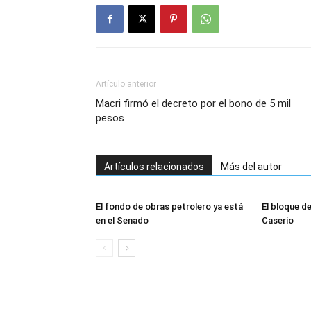
Artículo anterior
Macri firmó el decreto por el bono de 5 mil
pesos
Artículos relacionados
Más del autor
El fondo de obras petrolero ya está
El bloque de
en el Senado
Caserio