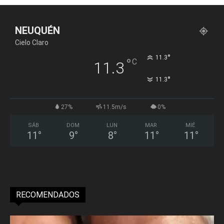
NEUQUÉN
Cielo Claro
°
11.3
°
C
11.3
°
11.3
27%
11.5m/s
0%
SÁB
DOM
LUN
MAR
MIÉ
11
°
9
°
8
°
11
°
11
°
RECOMENDADOS