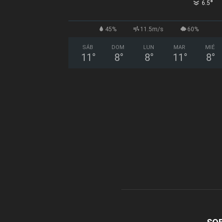
°
6.5
45%
11.5m/s
60%
SÁB
DOM
LUN
MAR
MIÉ
11
°
8
°
8
°
11
°
8
°