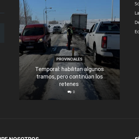
S
L
D
E
PROVINCIALES
Temporal: habilitan algunos
tramos, pero continúan los
Q
retenes
nu
0