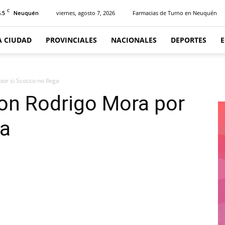
C
.5
viernes, agosto 7, 2026
Farmacias de Turno en Neuquén
Neuquén
A CIUDAD
PROVINCIALES
NACIONALES
DEPORTES
or si Scocco no llega
on Rodrigo Mora por
ga