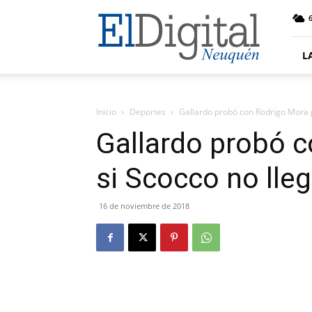
El
6
Digital
Neuquen
L
Inicio
Deportes
Gallardo probó con Rodrigo Mora p
Gallardo probó c
si Scocco no lle
16 de noviembre de 2018