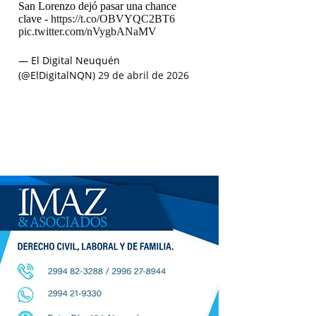
San Lorenzo dejó pasar una chance
clave -
https://t.co/OBVYQC2BT6
pic.twitter.com/nVygbANaMV
— El Digital Neuquén
(@ElDigitalNQN)
29 de abril de 2026