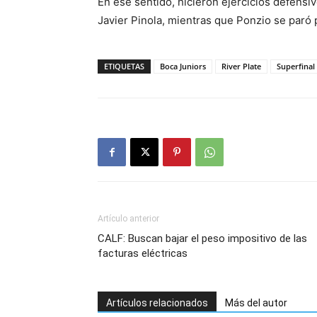
En ese sentido, hicieron ejercicios defens
Javier Pinola, mientras que Ponzio se paró 
ETIQUETAS
Boca Juniors
River Plate
Superfinal
Artículo anterior
CALF: Buscan bajar el peso impositivo de las
facturas eléctricas
Artículos relacionados
Más del autor