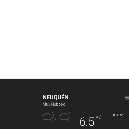
NEUQUÉN
Muy Nuboso
°
6.5
°
C
6.5