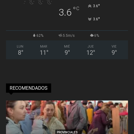
°
3.6
°
C
3.6
°
3.6
62%
5.5m/s
6%
LUN
MAR
MIÉ
JUE
VIE
8
°
11
°
9
°
12
°
9
°
RECOMENDADOS
PROVINCIALES