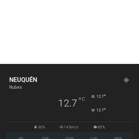
NEUQUÉN
Nubes
°
12.7
°
C
12.7
°
12.7
36%
14.8m/s
85%
VIE
SÁB
DOM
LUN
MAR