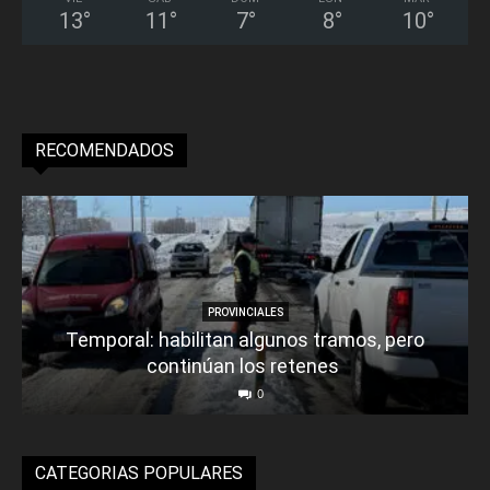
13
°
11
°
7
°
8
°
10
°
RECOMENDADOS
PROVINCIALES
Temporal: habilitan algunos tramos, pero
continúan los retenes
0
CATEGORIAS POPULARES