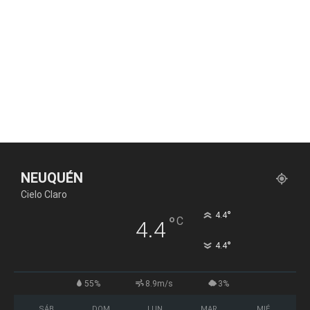
NEUQUÉN
Cielo Claro
°
4.4
°
C
4.4
°
4.4
55%
8.9m/s
3%
SÁB
DOM
LUN
MAR
MIÉ