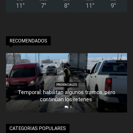
11
°
7
°
8
°
11
°
9
°
RECOMENDADOS
PROVINCIALES
Temporal: habilitan algunos tramos, pero
continúan los retenes
0
CATEGORIAS POPULARES