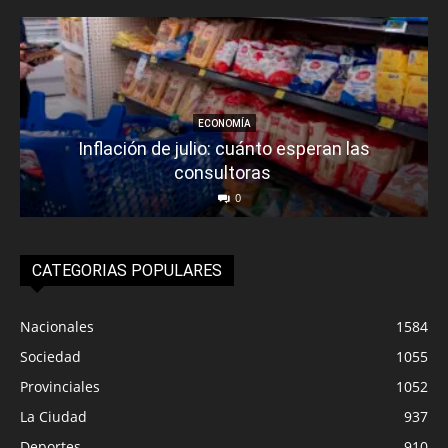
ECONOMÍA
Inflación de julio: cuánto esperan las
consultoras
0
CATEGORIAS POPULARES
Nacionales
1584
Sociedad
1055
Provinciales
1052
La Ciudad
937
Deportes
910