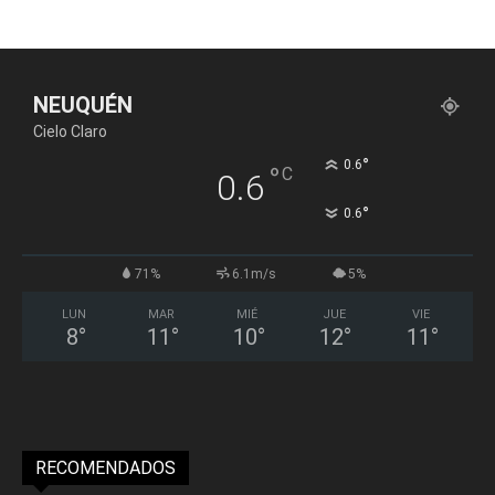
NEUQUÉN
Cielo Claro
°
0.6
°
C
0.6
°
0.6
71%
6.1m/s
5%
LUN
MAR
MIÉ
JUE
VIE
8
°
11
°
10
°
12
°
11
°
RECOMENDADOS