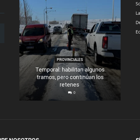
S
L
D
E
PROVINCIALES
Temporal: habilitan algunos
tramos, pero continúan los
Q
retenes
nu
0