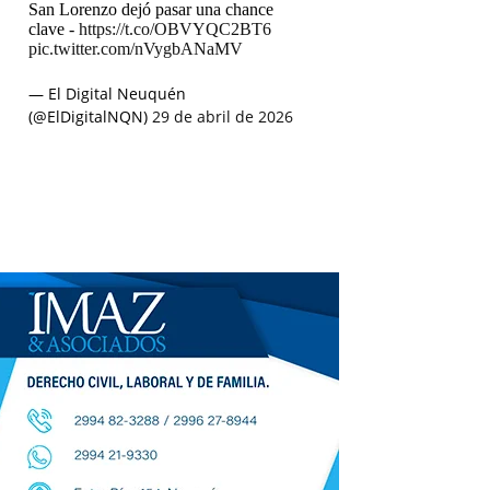
San Lorenzo dejó pasar una chance
clave -
https://t.co/OBVYQC2BT6
pic.twitter.com/nVygbANaMV
— El Digital Neuquén
(@ElDigitalNQN)
29 de abril de 2026