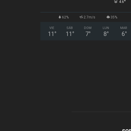
°
4.6
62%
2.7m/s
35%
VIE
SÁB
DOM
LUN
MAR
11
°
11
°
7
°
8
°
6
°