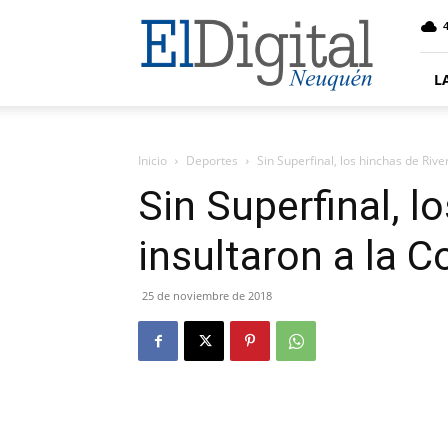
El
4
Digital
Neuquen
L
Inicio
Deportes
Sin Superfinal, los hinchas de Riv
Sin Superfinal, l
insultaron a la 
25 de noviembre de 2018