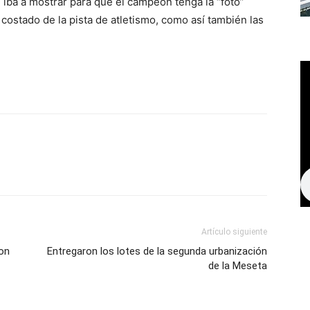
e iba a mostrar para que el campeón tenga la “foto”
ostado de la pista de atletismo, como así también las
Artículo siguiente
con
Entregaron los lotes de la segunda urbanización
de la Meseta