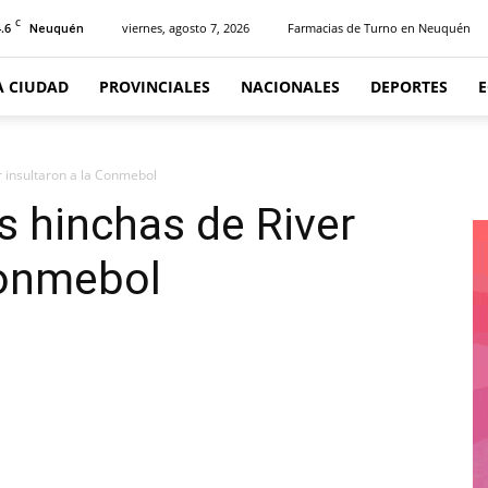
C
.6
viernes, agosto 7, 2026
Farmacias de Turno en Neuquén
Neuquén
A CIUDAD
PROVINCIALES
NACIONALES
DEPORTES
er insultaron a la Conmebol
os hinchas de River
Conmebol