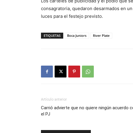
Los carteles de publicidad y el podio que s
consagratoria, quedaron desarmados en un c
luces para el festejo previsto.
ETIQUETAS
Boca Juniors
River Plate
Artículo anterior
Carrió advierte que no quiere ningún acuerdo 
el PJ