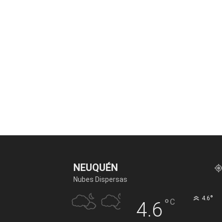
NEUQUÉN
Nubes Dispersas
°
4.6
°
C
4.6