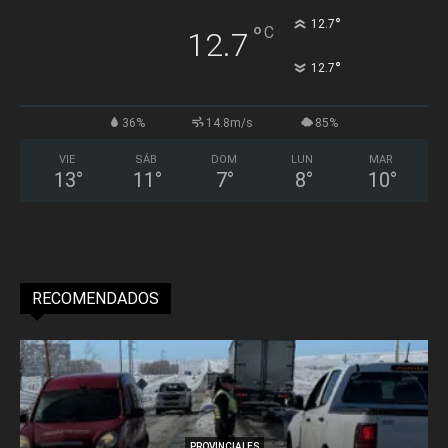
°
12.7
°
C
12.7
°
12.7
36%
14.8m/s
85%
VIE
SÁB
DOM
LUN
MAR
13
°
11
°
7
°
8
°
10
°
RECOMENDADOS
PROVINCIALES