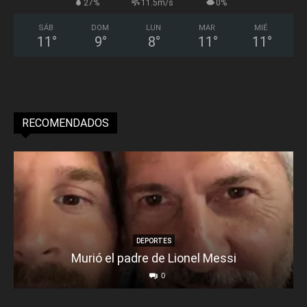
27%
11.5m/s
0%
SÁB
DOM
LUN
MAR
MIÉ
11
°
9
°
8
°
11
°
11
°
RECOMENDADOS
DEPORTES
Murió el padre de Lionel Messi
0