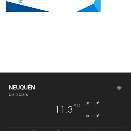
NEUQUÉN
Cielo Claro
°
11.3
°
C
11.3
°
11.3