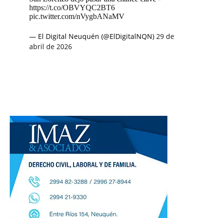
https://t.co/OBVYQC2BT6
pic.twitter.com/nVygbANaMV
— El Digital Neuquén (@ElDigitalNQN)
29 de
abril de 2026