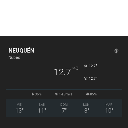
NEUQUÉN
Nubes
°
12.7
°
C
12.7
°
12.7
36%
14.8m/s
85%
VIE
SÁB
DOM
LUN
MAR
13
°
11
°
7
°
8
°
10
°