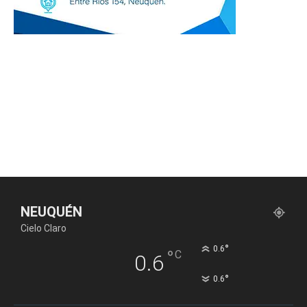
NEUQUÉN
Cielo Claro
°
0.6
°
C
0.6
°
0.6