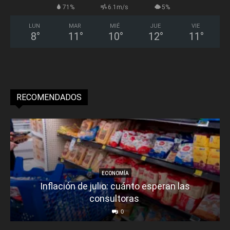
71%
6.1m/s
5%
LUN
MAR
MIÉ
JUE
VIE
8
°
11
°
10
°
12
°
11
°
RECOMENDADOS
ECONOMÍA
Inflación de julio: cuánto esperan las
consultoras
0