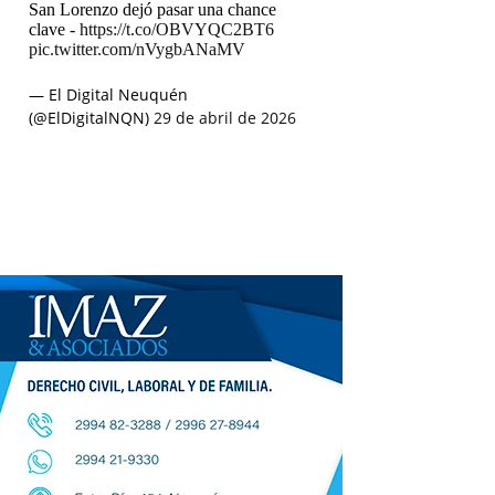
San Lorenzo dejó pasar una chance
clave -
https://t.co/OBVYQC2BT6
pic.twitter.com/nVygbANaMV
— El Digital Neuquén
(@ElDigitalNQN)
29 de abril de 2026