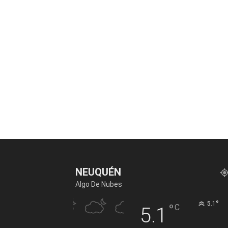
NEUQUÉN
Algo De Nubes
°
5.1
°
C
5.1