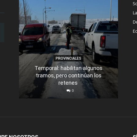
S
L
D
E
PROVINCIALES
Temporal: habilitan algunos
tramos, pero continúan los
Q
retenes
nu
0