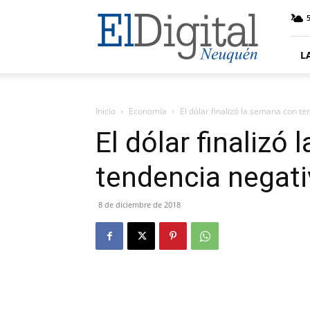
El
5
Digital
Neuquen
L
Inicio
Economía
El dólar finalizó la semana con t
El dólar finalizó
tendencia negati
8 de diciembre de 2018