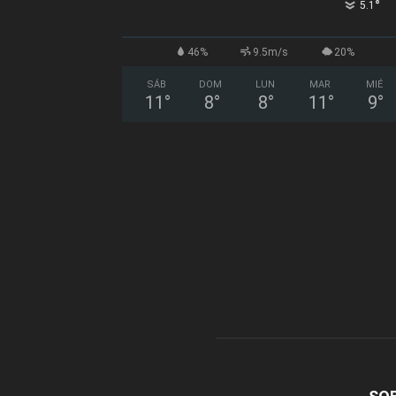
°
5.1
46%
9.5m/s
20%
SÁB
DOM
LUN
MAR
MIÉ
11
°
8
°
8
°
11
°
9
°