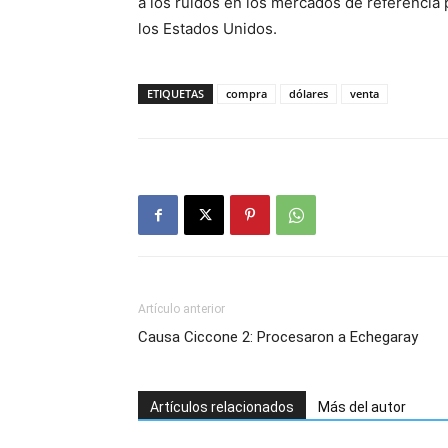
a los ruidos en los mercados de referencia p
los Estados Unidos.
ETIQUETAS
compra
dólares
venta
Artículo anterior
Causa Ciccone 2: Procesaron a Echegaray
Artículos relacionados
Más del autor