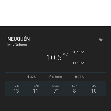
NEUQUÉN
Muy Nuboso
°
10.5
°
C
10.5
°
10.5
32%
8.5m/s
78%
VIE
SÁB
DOM
LUN
MAR
13
°
11
°
7
°
8
°
10
°