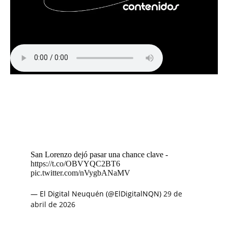
San Lorenzo dejó pasar una chance clave -
https://t.co/OBVYQC2BT6
pic.twitter.com/nVygbANaMV
— El Digital Neuquén (@ElDigitalNQN)
29 de
abril de 2026