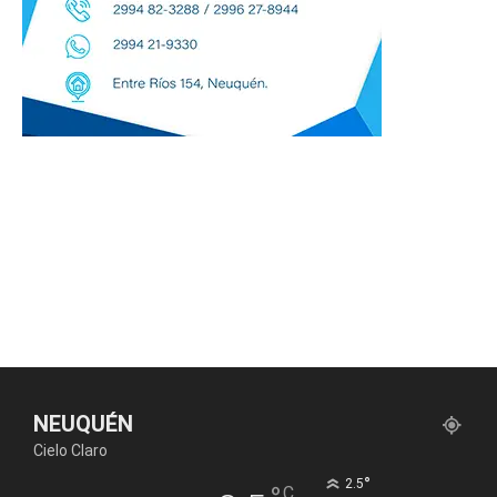
NEUQUÉN
Cielo Claro
°
2.5
C