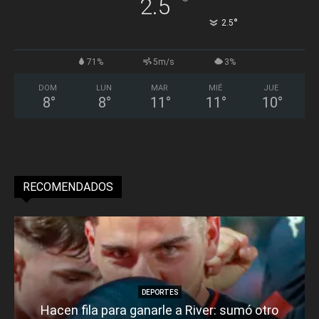
°
2.5
°
2.5
71%
5m/s
3%
DOM
LUN
MAR
MIÉ
JUE
8
°
8
°
11
°
11
°
10
°
RECOMENDADOS
DEPORTES
Hacen fila para ganarle a River: sumó otro