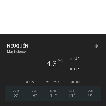
NEUQUÉN
Muy Nuboso
°
4.3
°
C
4.3
°
4.3
60%
3.1m/s
68%
DOM
LUN
MAR
MIÉ
JUE
8
°
8
°
11
°
11
°
9
°