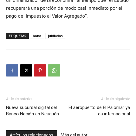
un dinamizador de la economía”, al tiempo que “el Estado
recuperará una porción de modo casi inmediato por el
pago del Impuesto al Valor Agregado”.
ETIQUETAS
bono
jubilados
Artículo anterior
Artículo siguiente
Nueva sucursal digital del
El aeropuerto de El Palomar ya
Banco Nación en Neuquén
es internacional
Artículos relacionados
Más del autor