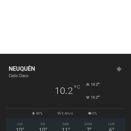
NEUQUÉN
Cielo Claro
°
10.2
°
C
10.2
°
10.2
40%
9.4m/s
0%
JUE
VIE
SÁB
DOM
LUN
10
°
10
°
11
°
7
°
6
°