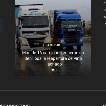
Pr
L
D
E
LA CIUDAD
Más de 16 camiones esperan en
Senillosa la reapertura de Pino
Se e
Hachado
0