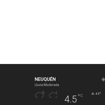
NEUQUÉN
Lluvia Moderada
°
4.5
°
C
4.5