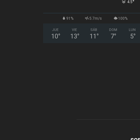
°
4.5
91%
5.7m/s
100%
JUE
VIE
SÁB
DOM
LUN
10
°
13
°
11
°
7
°
5
°