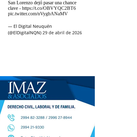
San Lorenzo dejó pasar una chance
clave -
https://t.co/OBVYQC2BT6
pic.twitter.com/nVygbANaMV
— El Digital Neuquén
(@ElDigitalNQN)
29 de abril de 2026