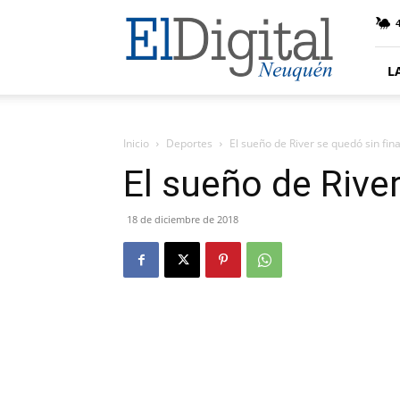
El
4
Digital
Neuquen
L
Inicio
Deportes
El sueño de River se quedó sin fina
El sueño de River
18 de diciembre de 2018