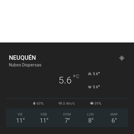
NEUQUÉN
Nubes Dispersas
°
5.6
°
C
5.6
°
5.6
60%
3.4m/s
39%
VIE
SÁB
DOM
LUN
MAR
11
°
11
°
7
°
8
°
6
°