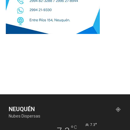
NEUQUÉN
Nubes Dispersas
°
7.3
°
C